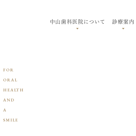
中山歯科医院について
診療案内
初めての方へ
インプラント
医院案内
審美歯科
ドクター紹介
アンチエイジング
FOR
矯正歯科
ORAL
入れ歯（義歯）
HEALTH
睡眠時無呼吸治療
AND
小児歯科
A
予防歯科
SMILE
一般歯科