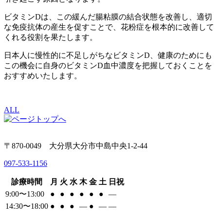
ビタミンDは、この緩んだ腸粘膜の結合状態を改善し、適切
な免疫抗体の産生を促すことで、花粉症を根本的に改善して
くれる役割を果たします。
日本人に慢性的に不足しがちなビタミンD、健康のためにも
この機会に自身のビタミンD血中濃度を把握しておくことを
おすすめいたします。
ALL
〒870-0049 大分県大分市中島中央1-2-44
097-533-1156
診療時間
月
火
水
木
金
土
日祝
9:00〜13:00
●
●
●
●
●
●
―
14:30〜18:00
●
●
●
―
●
―
―