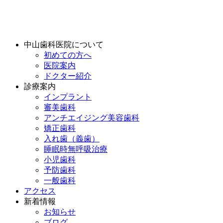
中山歯科医院について
初めての方へ
医院案内
ドクター紹介
診療案内
インプラント
審美歯科
アンチエイジング美容歯科
矯正歯科
入れ歯（義歯）
睡眠時無呼吸治療
小児歯科
予防歯科
一般歯科
アクセス
新着情報
お知らせ
ブログ