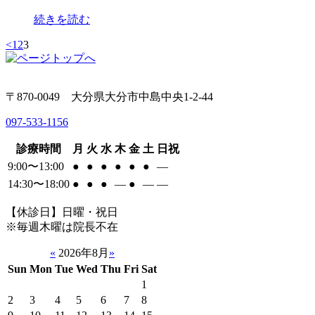
続きを読む
<
1
2
3
〒870-0049 大分県大分市中島中央1-2-44
097-533-1156
診療時間
月
火
水
木
金
土
日祝
9:00〜13:00
●
●
●
●
●
●
―
14:30〜18:00
●
●
●
―
●
―
―
【休診日】日曜・祝日
※毎週木曜は院長不在
«
2026年8月
»
Sun
Mon
Tue
Wed
Thu
Fri
Sat
1
2
3
4
5
6
7
8