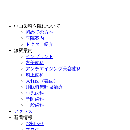
中山歯科医院について
初めての方へ
医院案内
ドクター紹介
診療案内
インプラント
審美歯科
アンチエイジング美容歯科
矯正歯科
入れ歯（義歯）
睡眠時無呼吸治療
小児歯科
予防歯科
一般歯科
アクセス
新着情報
お知らせ
ブログ