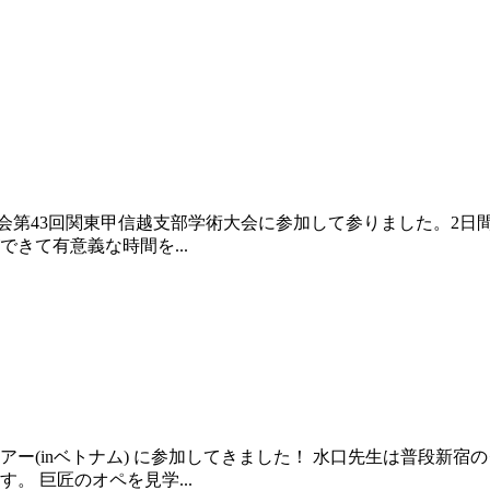
ト学会第43回関東甲信越支部学術大会に参加して参りました。2
きて有意義な時間を...
ー(inベトナム) に参加してきました！ 水口先生は普段新
 巨匠のオペを見学...