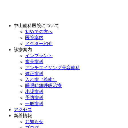
中山歯科医院について
初めての方へ
医院案内
ドクター紹介
診療案内
インプラント
審美歯科
アンチエイジング美容歯科
矯正歯科
入れ歯（義歯）
睡眠時無呼吸治療
小児歯科
予防歯科
一般歯科
アクセス
新着情報
お知らせ
ブログ