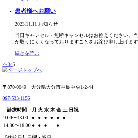
患者様へお願い
2023.11.11
お知らせ
当日キャンセル・無断キャンセルはお控えください。当
が取りにくくなっておりますことをお詫び申し上げます。
続きを読む
<
«
3
4
5
〒870-0049 大分県大分市中島中央1-2-44
097-533-1156
診療時間
月
火
水
木
金
土
日祝
9:00〜13:00
●
●
●
●
●
●
―
14:30〜18:00
●
●
●
―
●
―
―
【休診日】日曜・祝日