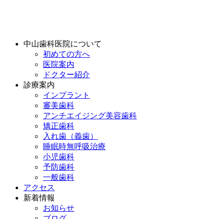
中山歯科医院について
初めての方へ
医院案内
ドクター紹介
診療案内
インプラント
審美歯科
アンチエイジング美容歯科
矯正歯科
入れ歯（義歯）
睡眠時無呼吸治療
小児歯科
予防歯科
一般歯科
アクセス
新着情報
お知らせ
ブログ