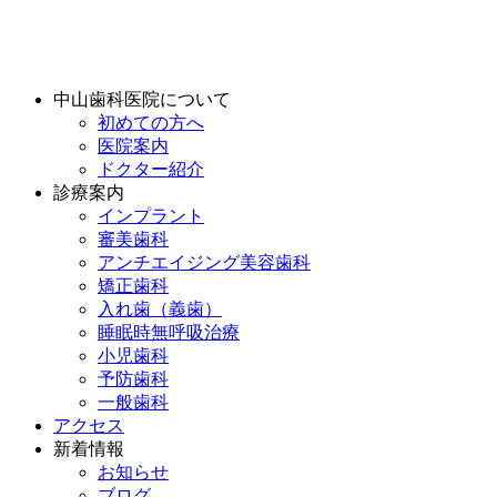
中山歯科医院について
初めての方へ
医院案内
ドクター紹介
診療案内
インプラント
審美歯科
アンチエイジング美容歯科
矯正歯科
入れ歯（義歯）
睡眠時無呼吸治療
小児歯科
予防歯科
一般歯科
アクセス
新着情報
お知らせ
ブログ